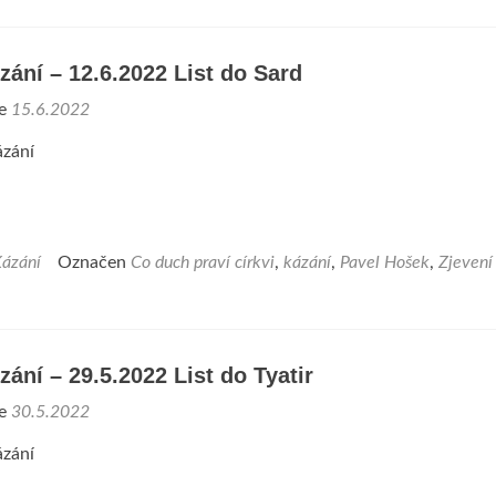
zání – 12.6.2022 List do Sard
ne
15.6.2022
zání
ázání
Označen
Co duch praví církvi
,
kázání
,
Pavel Hošek
,
Zjevení
zání – 29.5.2022 List do Tyatir
ne
30.5.2022
zání