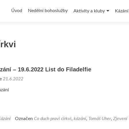
Přejít
k
Úvod
Nedělní bohoslužby
Aktivity a kluby
Kázání
obsahu
webu
rkvi
zání – 19.6.2022 List do Filadelfie
ne
21.6.2022
zání
ázání
Označen
Co duch praví církvi
,
kázání
,
Tomáš Uher
,
Zjevení