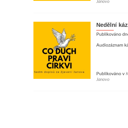
Janovo
Nedělní kázá
Publikováno d
Audiozáznam ká
Publikováno v
K
Janovo