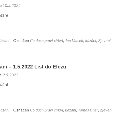
ne
10.5.2022
zání
ázání
Označen
Co duch praví církvi
,
Jan Macek
,
kázání
,
Zjevení
ání – 1.5.2022 List do Efezu
ne
9.5.2022
zání
ázání
Označen
Co duch praví církvi
,
kázání
,
Tomáš Uher
,
Zjevení