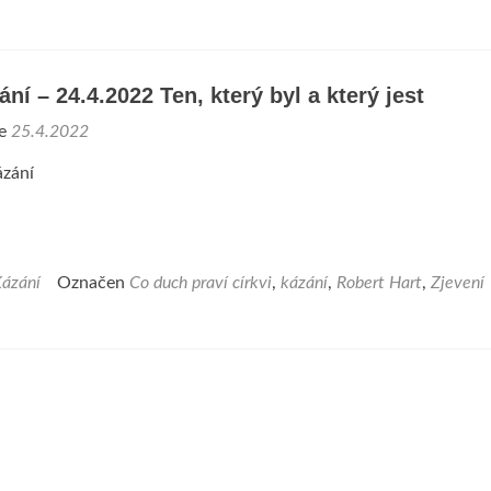
ní – 24.4.2022 Ten, který byl a který jest
ne
25.4.2022
zání
ázání
Označen
Co duch praví církvi
,
kázání
,
Robert Hart
,
Zjevení