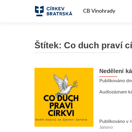
Štítek:
Co duch praví cí
Nedělení ká
Publikováno d
Audiozáznam ká
Publikováno v
K
Janovo