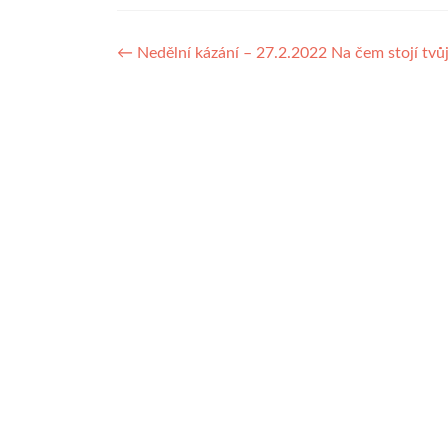
Navigace
←
Nedělní kázání – 27.2.2022 Na čem stojí tvůj
pro
příspěvek