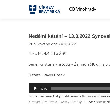
Nedělní kázání – 13.3.2022 Synov
Publikováno dne
14.3.2022
Text: Mt 4,4-11 a Ž 91
Série: Kristus a kristovci v Žalmech (40 dní s bib
Kazatel: Pavel Hošek
Audio
00:00
přehrávač
Tento záznam byl publikován v
Kázání
a označ
evangelium
,
Pavel Hošek
,
Žalmy
. Uložit
odkaz
do