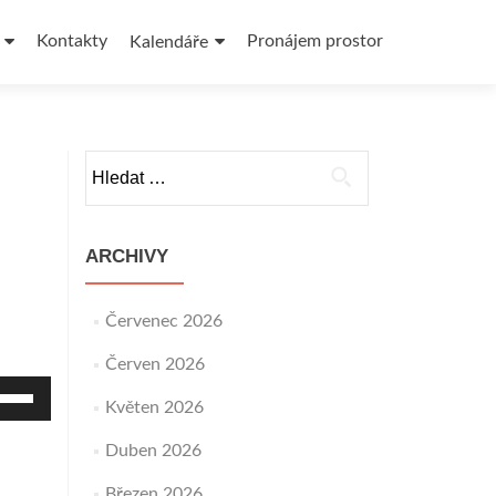
Kontakty
Pronájem prostor
Kalendáře
Vyhledávání
ARCHIVY
Červenec 2026
Červen 2026
užitím
pek
Květen 2026
horu/dolů
Duben 2026
šíte
bo
Březen 2026