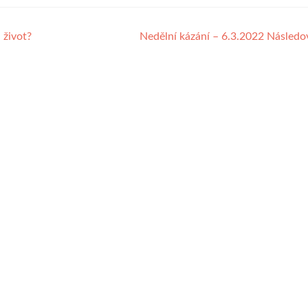
sní
úr
hla
 život?
Nedělní kázání – 6.3.2022 Násled