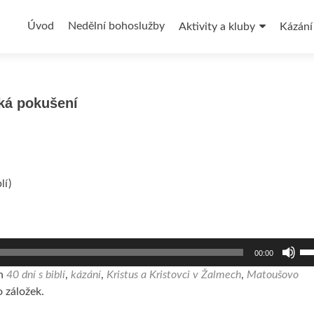
Přejít
k
Úvod
Nedělní bohoslužby
Aktivity a kluby
Kázání
obsahu
webu
ská pokušení
lí)
Po
00:00
ši
na
en
40 dní s biblí
,
kázání
,
Kristus a Kristovci v Žalmech
,
Matoušovo
zvý
 záložek.
ne