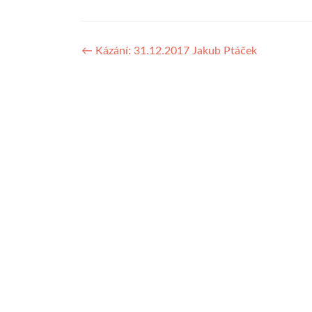
Navigace
←
Kázání: 31.12.2017 Jakub Ptáček
pro
příspěvek