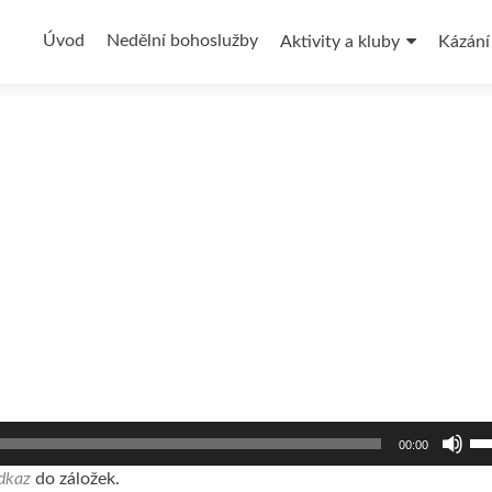
Přejít
k
Úvod
Nedělní bohoslužby
Aktivity a kluby
Kázání
obsahu
webu
Po
00:00
ši
na
dkaz
do záložek.